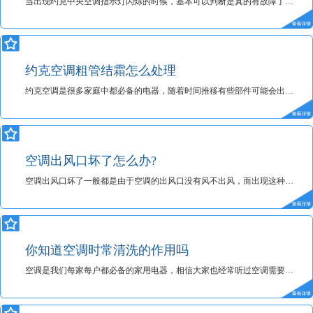
当出现约克中央空调指示灯闪烁的时候，基本可以判断是真的有故障了，只需要查看控制面板上面出现的约克空调故障代码，根据故障代码来判断问题所在，而当指示灯没有闪烁的时候，就需要对照以下所示。
约克空调粗管结霜怎么处理
约克空调是很多家庭中都必备的电器，随着时间推移有些部件可能会出现一些问题，那么约克空调粗管结霜怎么修？对于这个问题小编整理了一些资料为大家介绍！
空调出风口坏了怎么办?
空调出风口坏了一般都是由于空调的出风口没有风不出风，而出现这种现象一般容易在冬天的时候出现，那么空调出风口坏了怎么办?跟随约克中央空调小编来了解下！
你知道空调时常清洗的作用吗
空调是我们每家每户都必备的家用电器，相信大家也经常听过空调需要定期清洗的事情，那么你知道空调时常清洗有什么用吗?今天就跟随约克中央空调小编来了解下！