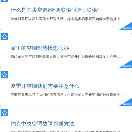
什么是中央空调的“两联供”和“三联供”
装修时客厅以及卧室作为舒适生活，越来越多的家庭开始倾向于选择中央空调，选择前，很多消费者分不清楚两联供、三联供，下面约克中央空调代理给大家简单介绍下这个问题：
家里的空调制热慢怎么办
自己家里的空调制热效果太慢，甚至空调开启后很长时间温度上不来，是什么原因？今天约克中央空调代理为大家讲解：
夏季开空调我们需要注意什么
空调在夏季承包了我们的所有凉意，但是很多人在开空调的时候都会不注意一些问题，今天就跟随约克中央空调小编来了解下，在夏季开空调我们需要注意什么！
约克中央空调故障判断方法